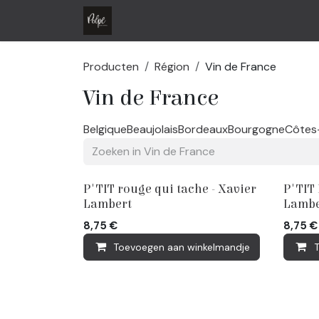
Overslaan naar inhoud
Home
Shop
Contact
Producten
Région
Vin de France
Vin de France
Belgique
Beaujolais
Bordeaux
Bourgogne
Côtes
P'TIT rouge qui tache - Xavier
P'TIT 
Lambert
Lambe
8,75
€
8,75
€
Toevoegen aan winkelmandje