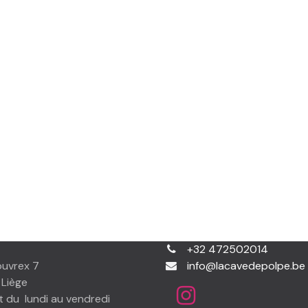
+32 472502014
ouvrex 7
info@lacavedepolpe.be
Liège
 du lundi au vendredi