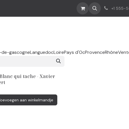
+1 555-
-de-gascogne
Languedoc
Loire
Pays d'Oc
Provence
Rhône
Vent
Blanc qui tache - Xavier
rt
Toevoegen aan winkelmandje