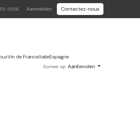
Aanmelden
Contactez-nous
555-5556
oux
Vin de France
Italie
Espagne
Aanbevolen
Sorteer op: