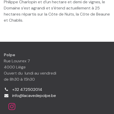
Philippe Charlopin et d’un hectare et demi de vignes, le
Domaine s’est agrandi et s’étend actuellement à 25
hectares répartis sur la Côte de Nuits, la Côte de Beaune
et Chablis.
Polpe
Rue Louvrex 7
4000 Liège
Ouvert du lundi au vendredi
de 8h30 à 15h30
+32 472502014
info@lacavedepolpe.be