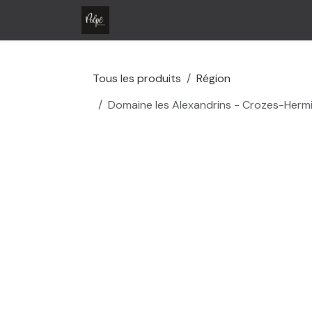
Se rendre au contenu
Accueil
Boutique
Contactez-no
Tous les produits
Région
Domaine les Alexandrins - Crozes-Herm