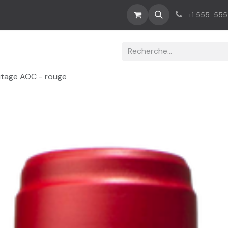
us
+1 555-55
itage AOC - rouge