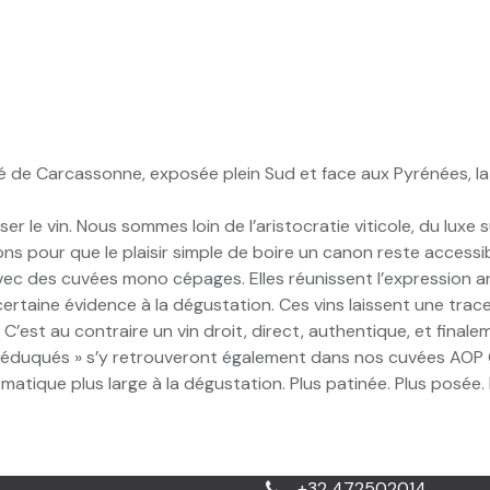
 de Carcassonne, exposée plein Sud et face aux Pyrénées, l
er le vin. Nous sommes loin de l’aristocratie viticole, du lux
s pour que le plaisir simple de boire un canon reste accessib
ec des cuvées mono cépages. Elles réunissent l’expression ar
certaine évidence à la dégustation. Ces vins laissent une tra
C’est au contraire un vin droit, direct, authentique, et finalem
« éduqués » s’y retrouveront également dans nos cuvées AOP 
atique plus large à la dégustation. Plus patinée. Plus posée. 
+32 472502014