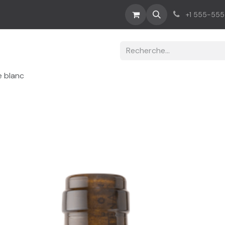
us
+1 555-55
e blanc