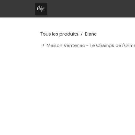
Se rendre au contenu
Accueil
Boutique
Contactez-no
Tous les produits
Blanc
Maison Ventenac - Le Champs de l'Orm